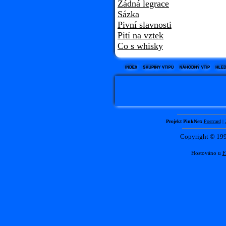
Žádná legrace
Sázka
Pivní slavnosti
Pití na vztek
Co s whisky
Projekt PinkNet:
Postcard
|
Copyright © 1
Hostováno u
F