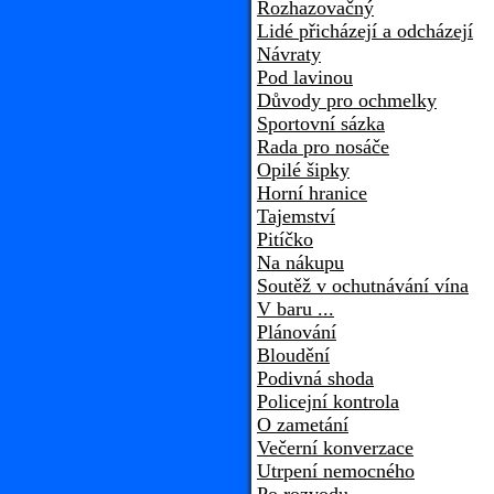
Rozhazovačný
Lidé přicházejí a odcházejí
Návraty
Pod lavinou
Důvody pro ochmelky
Sportovní sázka
Rada pro nosáče
Opilé šipky
Horní hranice
Tajemství
Pitíčko
Na nákupu
Soutěž v ochutnávání vína
V baru ...
Plánování
Bloudění
Podivná shoda
Policejní kontrola
O zametání
Večerní konverzace
Utrpení nemocného