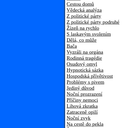
Cestou domů
Vědecká analýza
Z politické párty
Z politické párty podruhé
Žízeň na rychlo
S laskavým svolením
Dělá, co může
Bača
Vyzráli na orgána
Rodinná tragédie
Osudový omyl
Hypnotická sázka
Hospodská přívětivost
Problémy s pivem
Jediný důvod
Noční prozrazení
Příčiny nemoci
Lihová zkratka
Zatraceně opilí
Noční zvyk
Na cestě do pekla