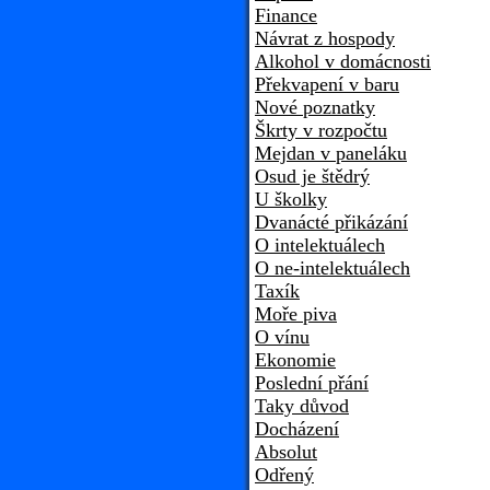
Finance
Návrat z hospody
Alkohol v domácnosti
Překvapení v baru
Nové poznatky
Škrty v rozpočtu
Mejdan v paneláku
Osud je štědrý
U školky
Dvanácté přikázání
O intelektuálech
O ne-intelektuálech
Taxík
Moře piva
O vínu
Ekonomie
Poslední přání
Taky důvod
Docházení
Absolut
Odřený