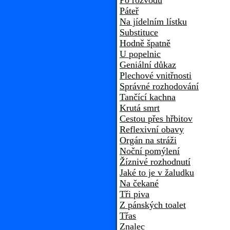
Po rozvodu
Páteř
Na jídelním lístku
Substituce
Hodně špatně
U popelnic
Geniální důkaz
Plechové vnitřnosti
Správné rozhodování
Tančící kachna
Krutá smrt
Cestou přes hřbitov
Reflexivní obavy
Orgán na stráži
Noční pomýlení
Žíznivé rozhodnutí
Jaké to je v žaludku
Na čekané
Tři piva
Z pánských toalet
Třas
Znalec