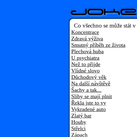
Co všechno se může stát v
Koncentrace
Zdravá výživa
Smutný příběh ze života
Plechová huba
U psychiatra
Než to přijde
Vlídné slovo
Důchodový věk
Na další návštěvě
Šachy a tak...
Sliby se mají plnit
Řekla jste to vy
Vykradené auto
Zlatý bar
Houby
Střelci
Zápach