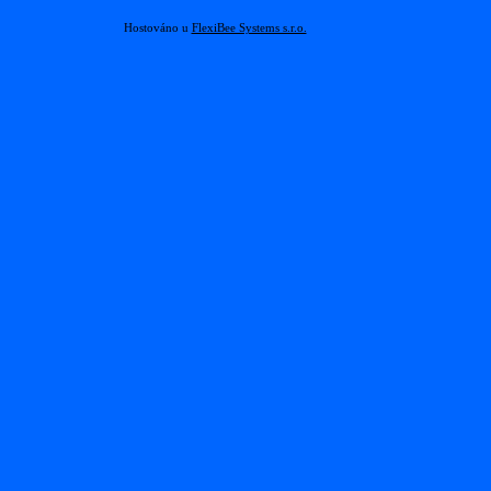
Hostováno u
FlexiBee Systems s.r.o.