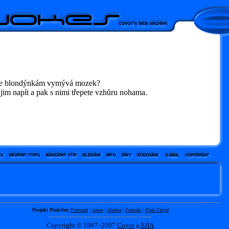
se blondýnkám vymývá mozek?
jim napít a pak s nimi třepete vzhůru nohama.
Projekt PinkNet:
Postcard
|
Jokes
|
Alenka
|
Fractals
|
Pink Floyd
Copyright © 1997–2007
Coyot
a
AHA