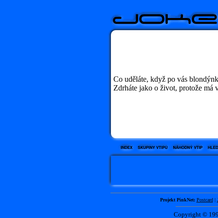
Co uděláte, když po vás blondýnk
Zdrháte jako o život, protože má v
Projekt PinkNet:
Postcard
|
Copyright © 1