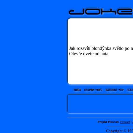
Jak rozsvítí blondýnka světlo po 
Otevře dveře od auta.
Projekt PinkNet:
Postcard
|
Copyright © 1