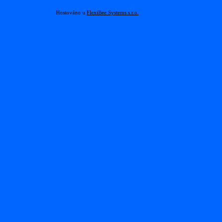
Hostováno u
FlexiBee Systems s.r.o.