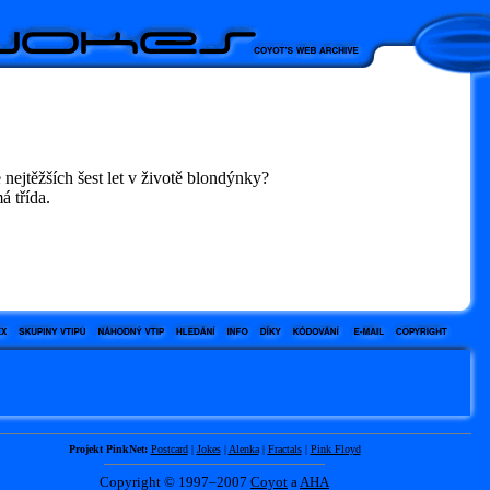
 nejtěžších šest let v životě blondýnky?
 třída.
Projekt PinkNet:
Postcard
|
Jokes
|
Alenka
|
Fractals
|
Pink Floyd
Copyright © 1997–2007
Coyot
a
AHA