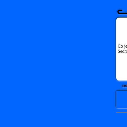
Co je
Sedmá