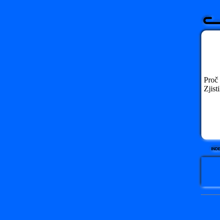
Proč
Zjist