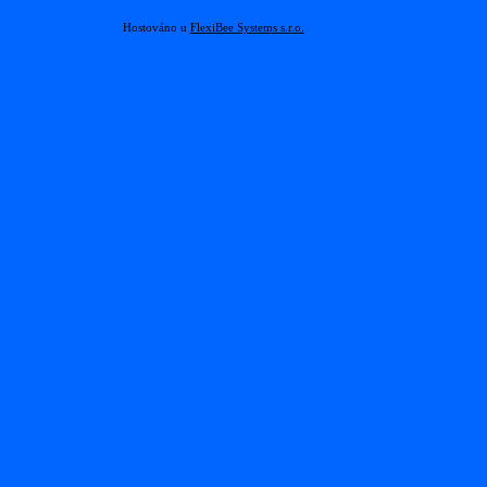
Hostováno u
FlexiBee Systems s.r.o.