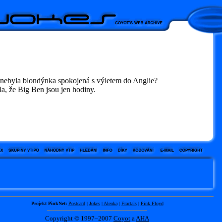
 nebyla blondýnka spokojená s výletem do Anglie?
ila, že Big Ben jsou jen hodiny.
Projekt PinkNet:
Postcard
|
Jokes
|
Alenka
|
Fractals
|
Pink Floyd
Copyright © 1997–2007
Coyot
a
AHA