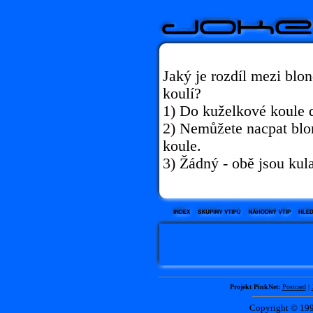
Jaký je rozdíl mezi bl
koulí?
1) Do kuželkové koule dá
2) Nemůžete nacpat bl
koule.
3) Žádný - obě jsou kula
Projekt PinkNet:
Postcard
|
Copyright © 1