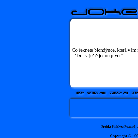
Co řeknete blondýnce, která vám 
"Dej si ještě jedno pivo."
Projekt PinkNet:
Postcard
|
Copyright © 1