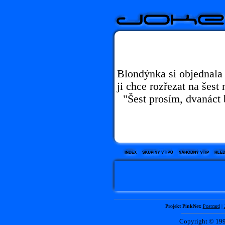
Blondýnka si objednala p
ji chce rozřezat na šest
"Šest prosím, dvanáct 
Projekt PinkNet:
Postcard
|
Copyright © 1