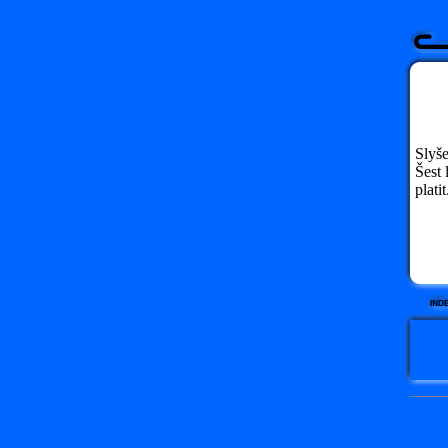
Slyše
Šest 
platit