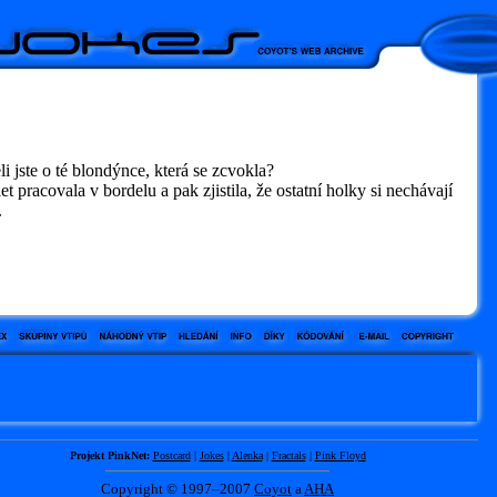
li jste o té blondýnce, která se zcvokla?
let pracovala v bordelu a pak zjistila, že ostatní holky si nechávají
.
Projekt PinkNet:
Postcard
|
Jokes
|
Alenka
|
Fractals
|
Pink Floyd
Copyright © 1997–2007
Coyot
a
AHA