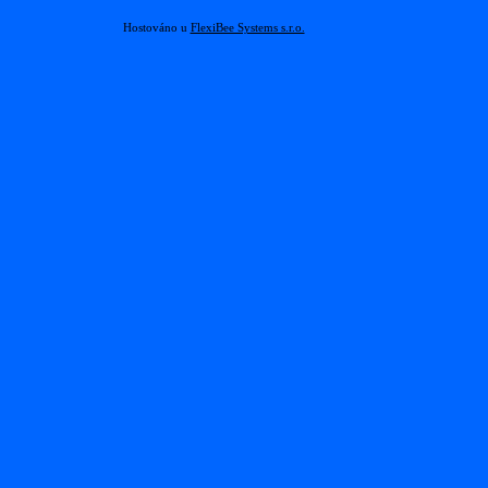
Hostováno u
FlexiBee Systems s.r.o.