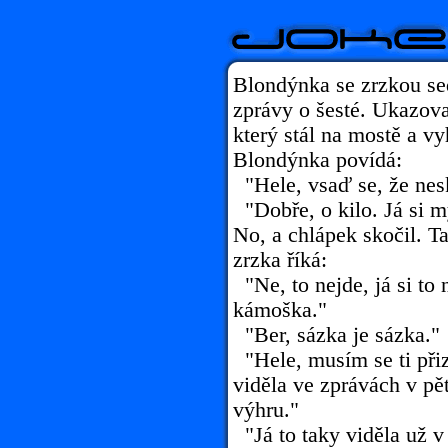
Blondýnka se zrzkou se
zprávy o šesté. Ukazova
který stál na mostě a vy
Blondýnka povídá:
"Hele, vsaď se, že nes
"Dobře, o kilo. Já si m
No, a chlápek skočil. T
zrzka říká:
"Ne, to nejde, já si to
kámoška."
"Ber, sázka je sázka."
"Hele, musím se ti přiz
viděla ve zprávách v pět
výhru."
"Já to taky viděla už v 