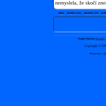
nemyslela, že skočí zno
Projekt PinkNet:
Postcard
|
Copyright © 1
Hostováno u
F