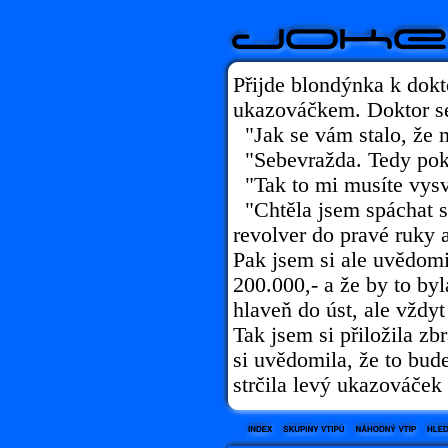
Přijde blondýnka k dok
ukazováčkem. Doktor se
"Jak se vám stalo, že m
"Sebevražda. Tedy pok
"Tak to mi musíte vysvě
"Chtěla jsem spáchat s
revolver do pravé ruky a
Pak jsem si ale uvědomil
200.000,- a že by to byl
hlaveň do úst, ale vždyt
Tak jsem si přiložila zb
si uvědomila, že to bud
strčila levý ukazováček