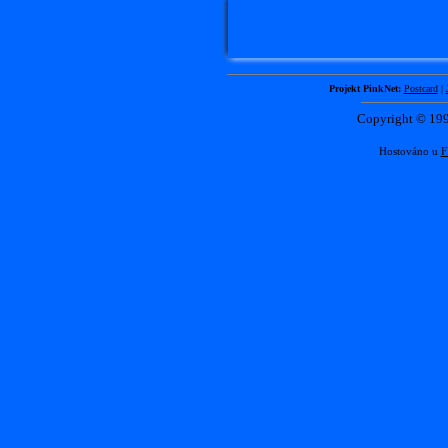
Projekt PinkNet:
Postcard
|
Copyright © 1
Hostováno u
F