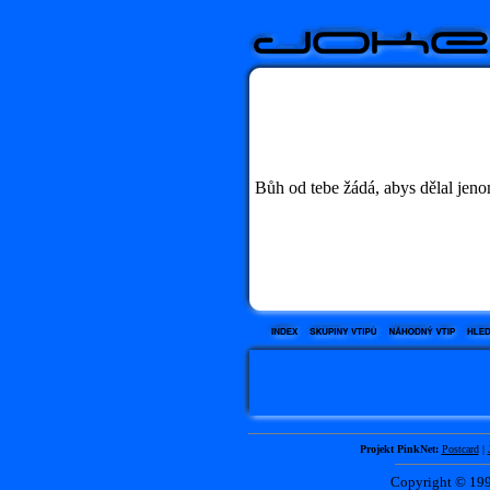
Bůh od tebe žádá, abys dělal jenom 
Projekt PinkNet:
Postcard
|
Copyright © 1