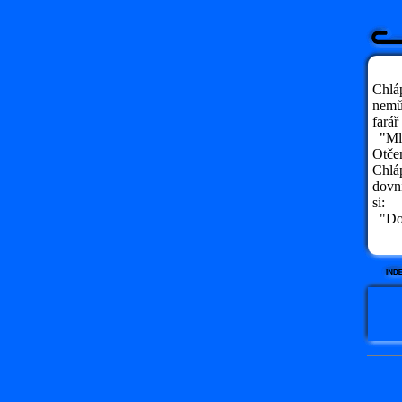
Chláp
nemůž
farář
"Mla
Otčen
Chláp
dovni
si:
"Dopr