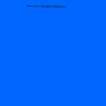
Hostováno u
FlexiBee Systems s.r.o.