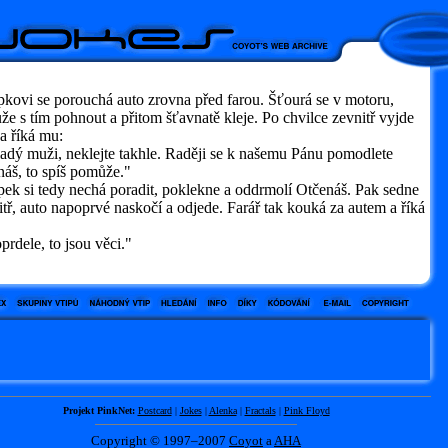
kovi se porouchá auto zrovna před farou. Šťourá se v motoru,
e s tím pohnout a přitom šťavnatě kleje. Po chvilce zevnitř vyjde
 a říká mu:
dý muži, neklejte takhle. Raději se k našemu Pánu pomodlete
áš, to spíš pomůže."
ek si tedy nechá poradit, poklekne a oddrmolí Otčenáš. Pak sedne
tř, auto napoprvé naskočí a odjede. Farář tak kouká za autem a říká
dele, to jsou věci."
Projekt PinkNet:
Postcard
|
Jokes
|
Alenka
|
Fractals
|
Pink Floyd
Copyright © 1997–2007
Coyot
a
AHA