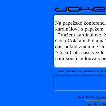
Na papežské konferenci 
kardinálové s papežem, k
"Vážení kardinálové. Z
Coca-Cola a nabídla naš
dar, pokud změníme slov
"Coca-Cola naše vezdej
nám končí smlouva s p
Projekt PinkNet:
Postcard
|
Copyright © 1