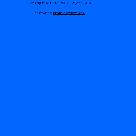
Copyright © 1997–2007
Coyot
a
AHA
Hostováno u
FlexiBee Systems s.r.o.