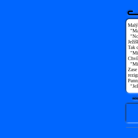
Malý,
"Mam
"No, 
Ježíš
Tak c
"Milý
Chvíl
"Milý
Zase 
rezig
Panny
"Ježí