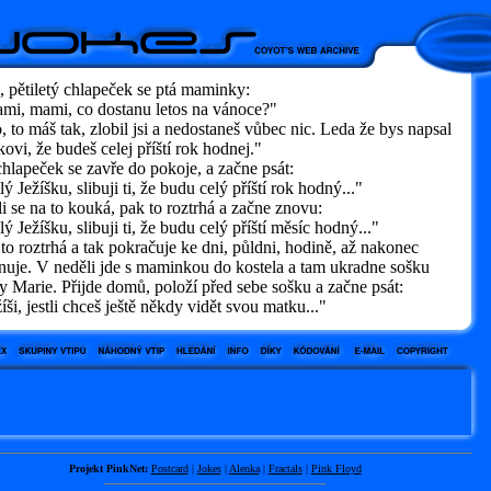
 pětiletý chlapeček se ptá maminky:
i, mami, co dostanu letos na vánoce?"
to máš tak, zlobil jsi a nedostaneš vůbec nic. Leda že bys napsal
kovi, že budeš celej příští rok hodnej."
hlapeček se zavře do pokoje, a začne psát:
 Ježíšku, slibuji ti, že budu celý příští rok hodný..."
i se na to kouká, pak to roztrhá a začne znovu:
 Ježíšku, slibuji ti, že budu celý příští měsíc hodný..."
to roztrhá a tak pokračuje ke dni, půldni, hodině, až nakonec
nuje. V neděli jde s maminkou do kostela a tam ukradne sošku
 Marie. Přijde domů, položí před sebe sošku a začne psát:
ši, jestli chceš ještě někdy vidět svou matku..."
Projekt PinkNet:
Postcard
|
Jokes
|
Alenka
|
Fractals
|
Pink Floyd