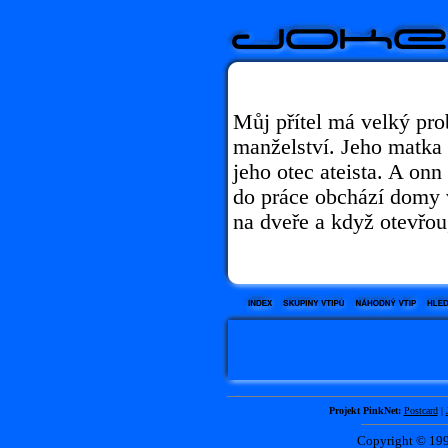
Můj přítel má velký pr
manželství. Jeho matka
jeho otec ateista. A on
do práce obchází domy 
na dveře a když otevřou
Projekt PinkNet:
Postcard
|
Copyright © 1