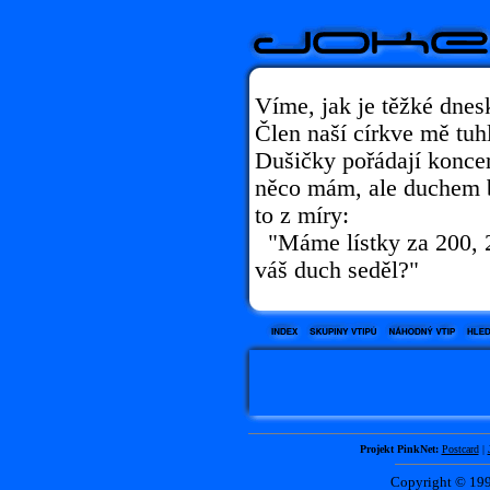
Víme, jak je těžké dnes
Člen naší církve mě tuhl
Dušičky pořádají koncer
něco mám, ale duchem 
to z míry:
"Máme lístky za 200, 2
váš duch seděl?"
Projekt PinkNet:
Postcard
|
Copyright © 1