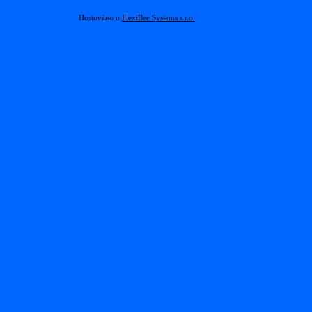
Hostováno u
FlexiBee Systems s.r.o.