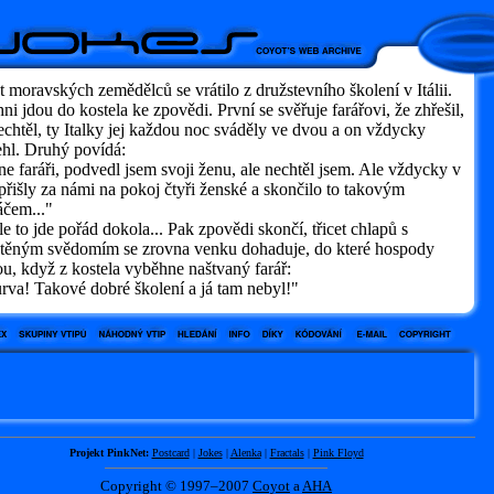
t moravských zemědělců se vrátilo z družstevního školení v Itálii.
ni jdou do kostela ke zpovědi. První se svěřuje farářovi, že zhřešil,
echtěl, ty Italky jej každou noc sváděly ve dvou a on vždycky
ehl. Druhý povídá:
 faráři, podvedl jsem svoji ženu, ale nechtěl jsem. Ale vždycky v
přišly za námi na pokoj čtyři ženské a skončilo to takovým
áčem..."
e to jde pořád dokola... Pak zpovědi skončí, třicet chlapů s
štěným svědomím se zrovna venku dohaduje, do které hospody
u, když z kostela vyběhne naštvaný farář:
va! Takové dobré školení a já tam nebyl!"
Projekt PinkNet:
Postcard
|
Jokes
|
Alenka
|
Fractals
|
Pink Floyd
Copyright © 1997–2007
Coyot
a
AHA