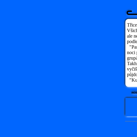
Třice
Všich
ale n
podl
"Pane
noci 
grup
Takhl
vyči
půjdo
"Kur