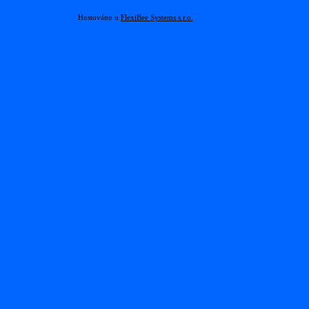
Hostováno u
FlexiBee Systems s.r.o.