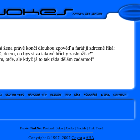
 žena právě končí dlouhou zpověď a farář jí zdrceně říká:
 dcero, co bys si za takové hříchy zasloužila?"
 otče, ale když já to tak ráda dělám zadarmo!"
Projekt PinkNet:
Postcard
|
Jokes
|
Alenka
|
Fractals
|
Pink Floyd
Copyright © 1997–2007
Coyot
a
AHA