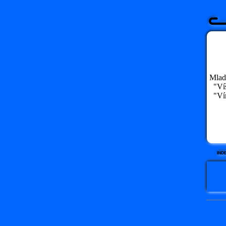
Mladá
"Víš,
"Vím,