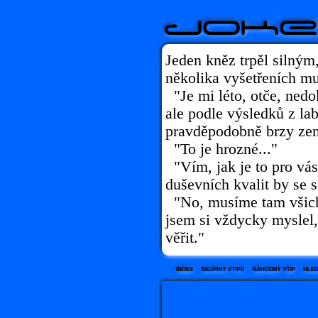
Jeden kněz trpěl silný
několika vyšetřeních mu
"Je mi léto, otče, nedok
ale podle výsledků z la
pravděpodobně brzy zem
"To je hrozné..."
"Vím, jak je to pro vás
duševních kvalit by se s
"No, musíme tam všichni
jsem si vždycky myslel,
věřit."