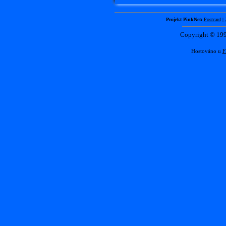
Projekt PinkNet:
Postcard
|
Copyright © 1
Hostováno u
F