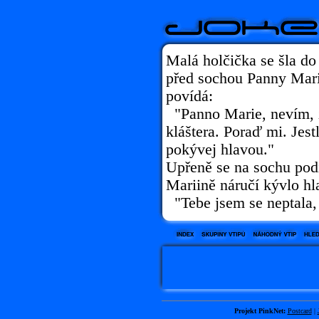
Malá holčička se šla do
před sochou Panny Mari
povídá:
"Panno Marie, nevím, 
kláštera. Poraď mi. Jest
pokývej hlavou."
Upřeně se na sochu podí
Mariině náručí kývlo hl
"Tebe jsem se neptala, 
Projekt PinkNet:
Postcard
|