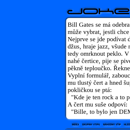
Bill Gates se má odebrat
může vybrat, jestli chce
Nejprve se jde podívat 
džus, hraje jazz, všude 
tedy omrknout peklo. V 
nahé čertice, pije se piv
pěkně teploučko. Řekne 
Vyplní formulář, zabouc
mu tlustý čert a hned šu
pokličkou se ptá:
"Kde je ten rock a to 
A čert mu suše odpoví:
"Bille, to bylo jen DE