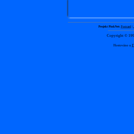
Projekt PinkNet:
Postcard
|
Copyright © 1
Hostováno u
F