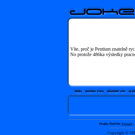
Víte, proč je Pentium znatelně ry
No protože 486ka výsledky pracně
Projekt PinkNet:
Postcard
|
Copyright © 1