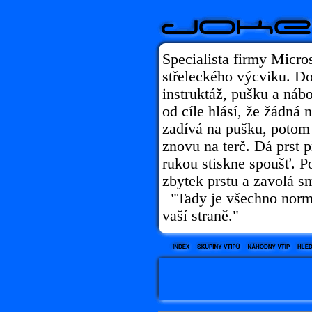
Specialista firmy Micros
střeleckého výcviku. Do
instruktáž, pušku a náboj
od cíle hlásí, že žádná n
zadívá na pušku, potom 
znovu na terč. Dá prst p
rukou stiskne spoušť. Po
zbytek prstu a zavolá sm
"Tady je všechno normá
vaší straně."