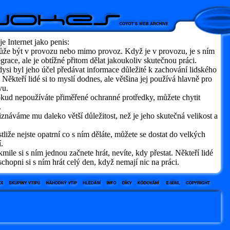
je Internet jako penis:
ůže být v provozu nebo mimo provoz. Když je v provozu, je s ním
egrace, ale je obtížné přitom dělat jakoukoliv skutečnou práci.
ysi byl jeho účel předávat informace důležité k zachování lidského
 Někteří lidé si to myslí dodnes, ale většina jej používá hlavně pro
vu.
okud nepoužíváte přiměřené ochranné protředky, můžete chytit
.
iznáváme mu daleko větší důležitost, než je jeho skutečná velikost a
stliže nejste opatrní co s ním děláte, můžete se dostat do velkých
í.
kmile si s ním jednou začnete hrát, nevíte, kdy přestat. Někteří lidé
schopni si s ním hrát celý den, když nemají nic na práci.