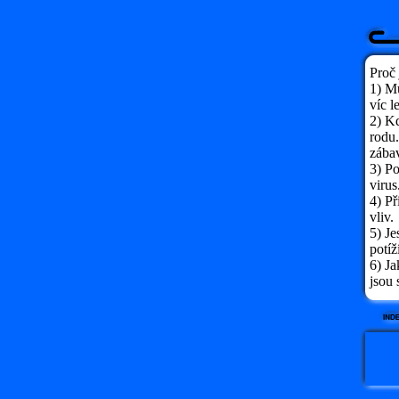
Proč 
1) M
víc l
2) Kd
rodu.
zába
3) P
virus
4) Př
vliv.
5) Je
potíž
6) Ja
jsou 