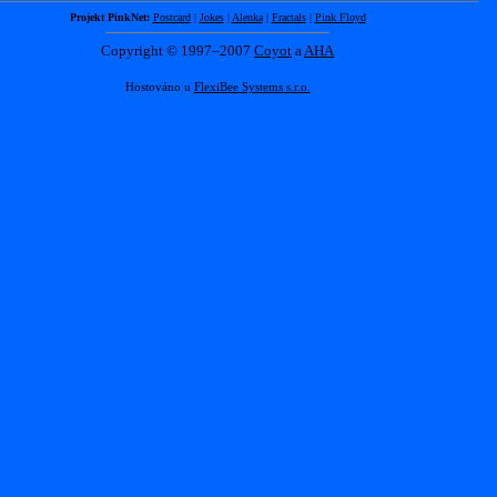
Projekt PinkNet:
Postcard
|
Jokes
|
Alenka
|
Fractals
|
Pink Floyd
Copyright © 1997–2007
Coyot
a
AHA
Hostováno u
FlexiBee Systems s.r.o.