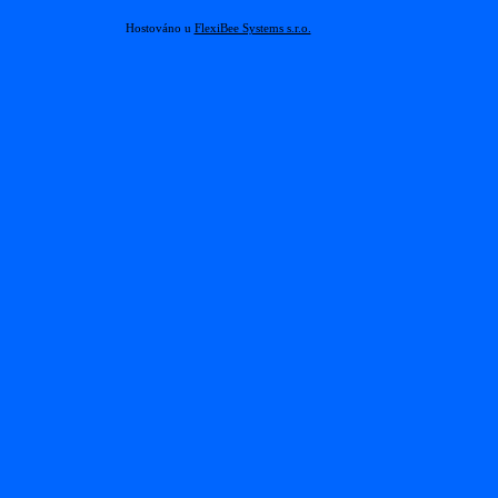
Hostováno u
FlexiBee Systems s.r.o.