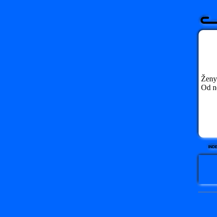
Ženy
Od ne