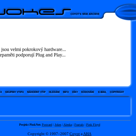
 jsou velmi pokrokový hardware...
paměti podporují Plug and Play...
Projekt PinkNet:
Postcard
|
Jokes
|
Alenka
|
Fractals
|
Pink Floyd
Copyright © 1997–2007
Coyot
a
AHA