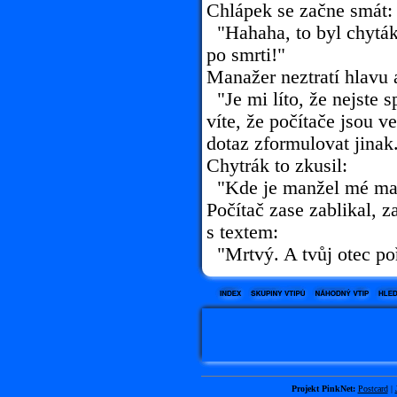
Chlápek se začne smát:
"Hahaha, to byl chyták.
po smrti!"
Manažer neztratí hlavu 
"Je mi líto, že nejste s
víte, že počítače jsou v
dotaz zformulovat jinak
Chytrák to zkusil:
"Kde je manžel mé ma
Počítač zase zablikal, z
s textem:
"Mrtvý. A tvůj otec poř
Projekt PinkNet:
Postcard
|