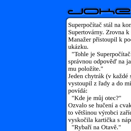
Superpočítač stál na ko
Supertovárny. Zrovna k 
Manažer přistoupil k po
ukázku.
"Tohle je Superpočítač.
správnou odpověď na ja
mu položíte."
Jeden chytrák (v každé 
vystoupil z řady a do m
povídá:
"Kde je můj otec?"
Ozvalo se hučení a cvaká
to většinou výrobci zaří
vyskočila kartička s ná
"Rybaří na Otavě."