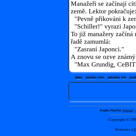
Manažeři se začínají cíti
země. Lektor pokračuje
"Pevně přikováni k zem
"Schiller!" vyrazi Japo
To již manažery začíná r
řadě zamumlá:
"Zasraní Japonci."
A znovu se ozve známý 
"Max Grundig, CeBIT 
Projekt PinkNet:
Postcard
|
Copyright © 1
Hostováno u
F