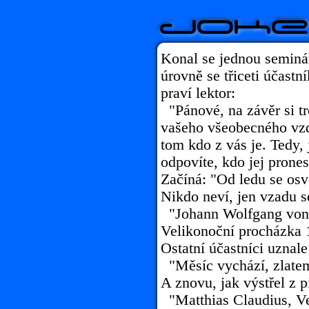
Konal se jednou seminá
úrovně se třiceti účastn
praví lektor:
"Pánové, na závěr si t
vašeho všeobecného vzd
tom kdo z vás je. Tedy, 
odpovíte, kdo jej prones
Začíná: "Od ledu se osvo
Nikdo neví, jen vzadu s
"Johann Wolfgang von 
Velikonoční procházka 
Ostatní účastníci uznale
"Měsíc vychází, zlatem
A znovu, jak výstřel z p
"Matthias Claudius, Ve