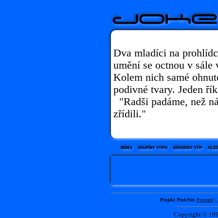
Dva mladíci na prohlídc
umění se octnou v sále
Kolem nich samé ohnuté 
podivné tvary. Jeden řík
"Radši padáme, než nás
zřídili."
Projekt PinkNet:
Postcard
|
Copyright © 1