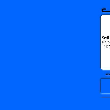
Sedí 
Naje
"Děd