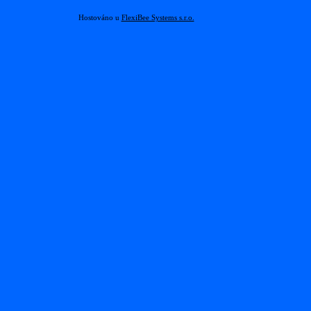
Hostováno u
FlexiBee Systems s.r.o.