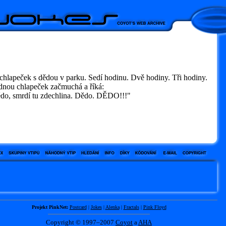
chlapeček s dědou v parku. Sedí hodinu. Dvě hodiny. Tři hodiny.
dnou chlapeček začmuchá a říká:
o, smrdí tu zdechlina. Dědo. DĚDO!!!"
Projekt PinkNet:
Postcard
|
Jokes
|
Alenka
|
Fractals
|
Pink Floyd
Copyright © 1997–2007
Coyot
a
AHA