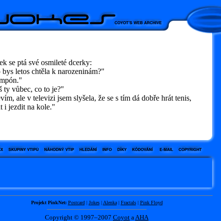
ek se ptá své osmileté dcerky:
bys letos chtěla k narozeninám?"
mpón."
ty vůbec, co to je?"
m, ale v televizi jsem slyšela, že se s tím dá dobře hrát tenis,
t i jezdit na kole."
Projekt PinkNet:
Postcard
|
Jokes
|
Alenka
|
Fractals
|
Pink Floyd
Copyright © 1997–2007
Coyot
a
AHA