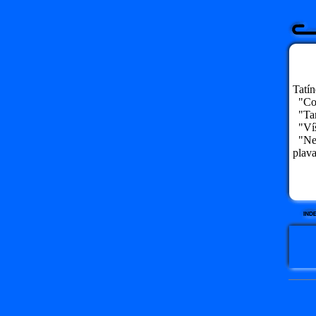
Tatín
"Co 
"Ta
"Víš 
"Neví
plava