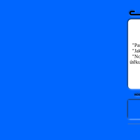
"Pan
"Jak
"No t
útěku