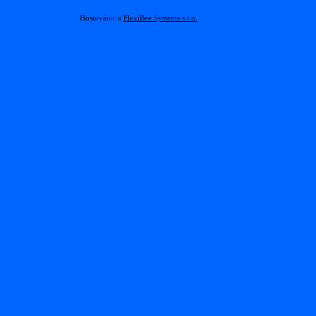
Hostováno u
FlexiBee Systems s.r.o.