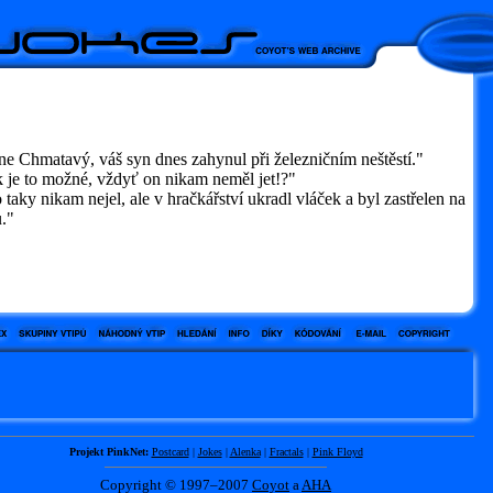
e Chmatavý, váš syn dnes zahynul při železničním neštěstí."
 je to možné, vždyť on nikam neměl jet!?"
aky nikam nejel, ale v hračkářství ukradl vláček a byl zastřelen na
."
Projekt PinkNet:
Postcard
|
Jokes
|
Alenka
|
Fractals
|
Pink Floyd
Copyright © 1997–2007
Coyot
a
AHA