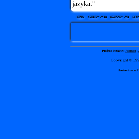
jazyka."
Projekt PinkNet:
Postcard
|
Copyright © 1
Hostováno u
F