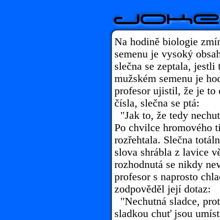
Na hodině biologie zmí
semenu je vysoký obsah
slečna se zeptala, jestl
mužském semenu je hodn
profesor ujistil, že je t
čísla, slečna se ptá:
"Jak to, že tedy nechut
Po chvilce hromového tic
rozřehtala. Slečna totáln
slova shrábla z lavice v
rozhodnutá se nikdy nevr
profesor s naprosto chl
zodpověděl její dotaz:
"Nechutná sladce, pro
sladkou chuť jsou umís