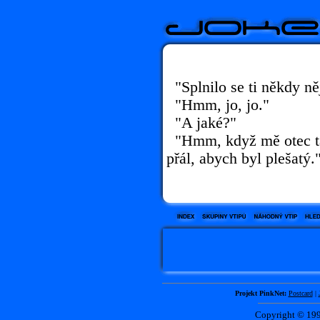
"Splnilo se ti někdy něj
"Hmm, jo, jo."
"A jaké?"
"Hmm, když mě otec tah
přál, abych byl plešatý.
Projekt PinkNet:
Postcard
|
Copyright © 1