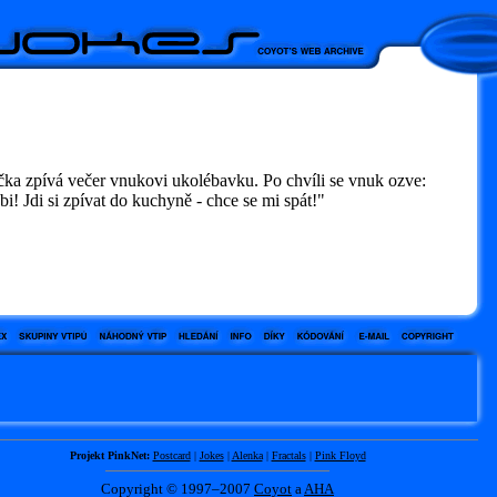
čka zpívá večer vnukovi ukolébavku. Po chvíli se vnuk ozve:
! Jdi si zpívat do kuchyně - chce se mi spát!"
Projekt PinkNet:
Postcard
|
Jokes
|
Alenka
|
Fractals
|
Pink Floyd
Copyright © 1997–2007
Coyot
a
AHA