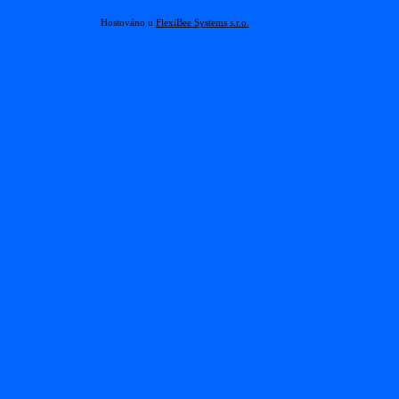
Hostováno u
FlexiBee Systems s.r.o.