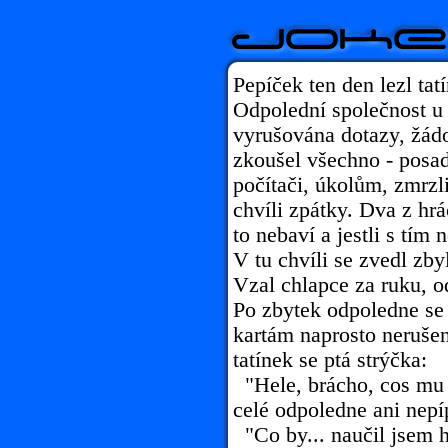
Pepíček ten den lezl tat
Odpolední společnost u 
vyrušována dotazy, žádo
zkoušel všechno - posadi
počítači, úkolům, zmrzl
chvíli zpátky. Dva z hráč
to nebaví a jestli s tím
V tu chvíli se zvedl zby
Vzal chlapce za ruku, od
Po zbytek odpoledne se
kartám naprosto nerušen
tatínek se ptá strýčka:
"Hele, brácho, cos mu 
celé odpoledne ani nepí
"Co by... naučil jsem 