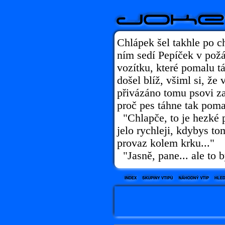
Chlápek šel takhle po c
ním sedí Pepíček v pož
vozítku, které pomalu 
došel blíž, všiml si, že
přivázáno tomu psovi za
proč pes táhne tak poma
"Chlapče, to je hezké po
jelo rychleji, kdybys to
provaz kolem krku..."
"Jasně, pane... ale to 