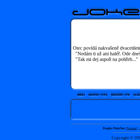
Otec povídá nakvašeně dvacetilet
"Nedám ti už ani haléř. Ode dneš
"Tak mi dej aspoň na pohřeb..."
Projekt PinkNet:
Postcard
|
Copyright © 1