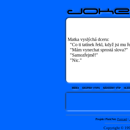
Matka vyslýchá dceru:
"Co ti tatínek řekl, když jsi mu ře
"Mám vynechat sprostá slova?"
"Samozřejmě!"
"Nic."
Projekt PinkNet:
Postcard
|
Copyright © 1