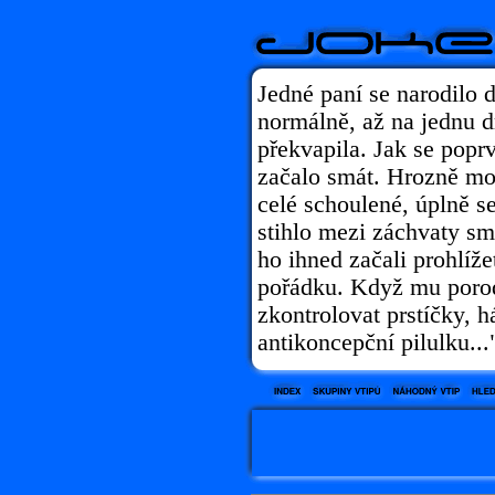
Jedné paní se narodilo 
normálně, až na jednu d
překvapila. Jak se popr
začalo smát. Hrozně moc
celé schoulené, úplně se
stihlo mezi záchvaty s
ho ihned začali prohlížet
pořádku. Když mu porod
zkontrolovat prstíčky, h
antikoncepční pilulku...