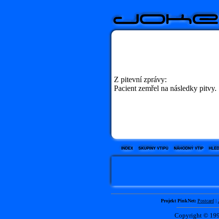
Z pitevní zprávy:
Pacient zemřel na následky pitvy.
Projekt PinkNet:
Postcard
|
Copyright © 1