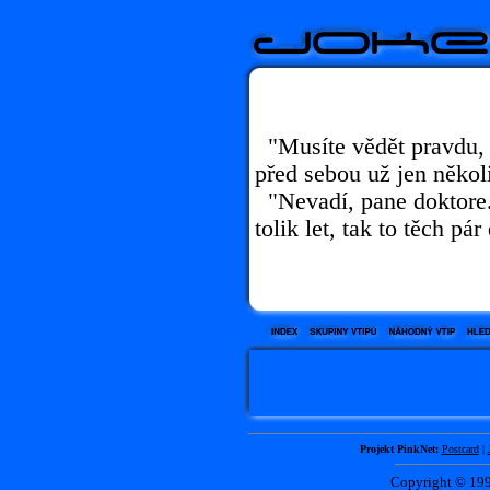
"Musíte vědět pravdu, 
před sebou už jen někol
"Nevadí, pane doktore.
tolik let, tak to těch pá
Projekt PinkNet:
Postcard
|
Copyright © 1