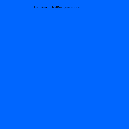
Hostováno u
FlexiBee Systems s.r.o.