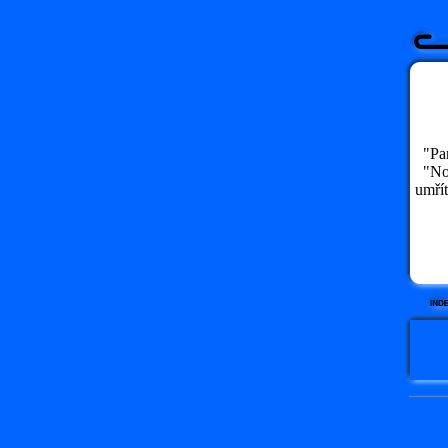
"Pan
"No,
umří