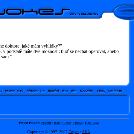
e doktore, jaké mám vyhlídky?"
 v podstatě máte dvě možnosti: buď se nechat operovat, anebo
t sám."
Projekt PinkNet:
Postcard
|
Jokes
|
Alenka
|
Fractals
|
Pink Floyd
Copyright © 1997–2007
Coyot
a
AHA