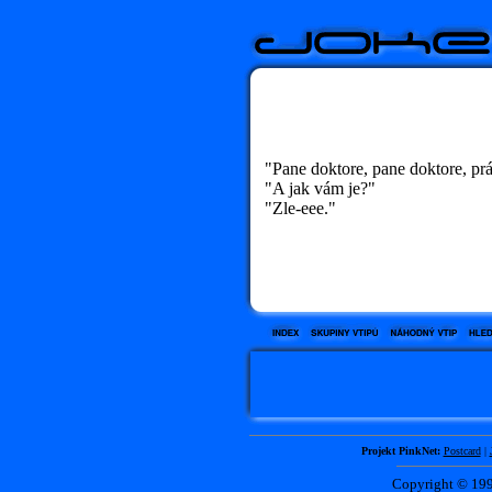
"Pane doktore, pane doktore, prá
"A jak vám je?"
"Zle-eee."
Projekt PinkNet:
Postcard
|
Copyright © 1