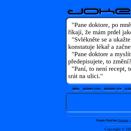
"Pane doktore, po mně s
říkají, že mám prdel jak
"Svlékněte se a ukažte 
konstatuje lékař a začne
"Pane doktore a myslíte
předepisujete, to změní
"Paní, to není recept, t
srát na ulici."
Projekt PinkNet:
Postcard
|
Copyright © 1