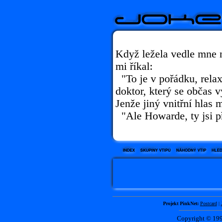
Když ležela vedle mne n
mi říkal:
"To je v pořádku, relax
doktor, který se občas 
Jenže jiný vnitřní hlas 
"Ale Howarde, ty jsi př
Projekt PinkNet:
Postcard
|
Copyright © 1