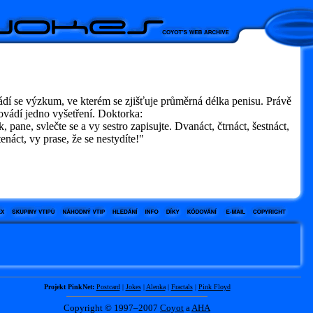
dí se výzkum, ve kterém se zjišťuje průměrná délka penisu. Právě
ovádí jedno vyšetření. Doktorka:
 pane, svlečte se a vy sestro zapisujte. Dvanáct, čtrnáct, šestnáct,
enáct, vy prase, že se nestydíte!"
Projekt PinkNet:
Postcard
|
Jokes
|
Alenka
|
Fractals
|
Pink Floyd
Copyright © 1997–2007
Coyot
a
AHA