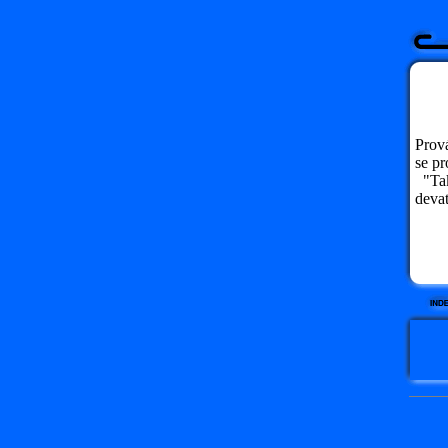
Prová
se pr
"Tak,
devat