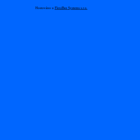
Hostováno u
FlexiBee Systems s.r.o.