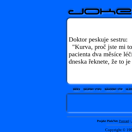
Doktor peskuje sestru:
"Kurva, proč jste mi to
pacienta dva měsíce léč
dneska řeknete, že to je
Projekt PinkNet:
Postcard
|
Copyright © 1