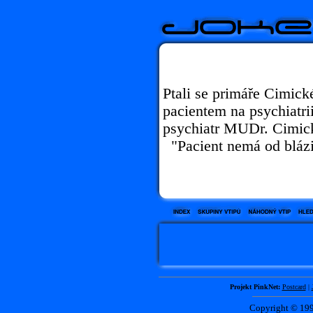
Ptali se primáře Cimické
pacientem na psychiatri
psychiatr MUDr. Cimic
"Pacient nemá od blázi
Projekt PinkNet:
Postcard
|
Copyright © 1